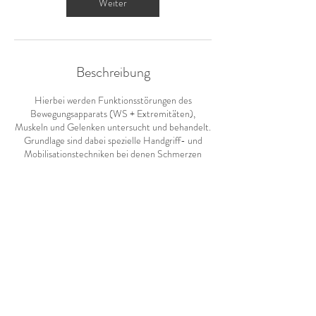
n
Weiter
.
Beschreibung
Hierbei werden Funktionsstörungen des
Bewegungsapparats (WS + Extremitäten),
Muskeln und Gelenken untersucht und behandelt.
Grundlage sind dabei spezielle Handgriff- und
Mobilisationstechniken bei denen Schmerzen
gelindert und Bewegungsstörungen beseitigt
werden.
Kontaktangaben
Herrenstraße 1, Oelde, Deutschland