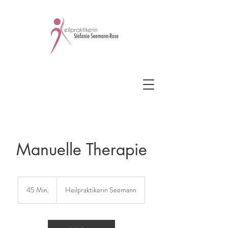
Manuelle Therapie
45 Min.
4
Heilpraktikerin Seemann
5
M
i